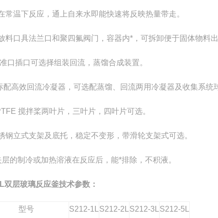
可在常温下反应，通上自来水即能快速将反映热量带走。
下放料口具法兰口和聚四氟阀门，容器内*，可拆卸便于固体物料
 标准口插口可选择组装回流，蒸馏合成装置。
标配高效回流冷凝器，可选配蒸馏、回流两用冷凝器及收集系统
PTFE 搅拌桨两叶片，三叶片，四叶片可选。
不锈钢立式支架及底托，稳定不变形，带滑轮支架式可选。
.夹层的制冷或加热溶液在反应后，能*排除，不积液。
-5L双层玻璃反应釜
技术参数：
型号
S212-1L
S212-2L
S212-3L
S212-5L