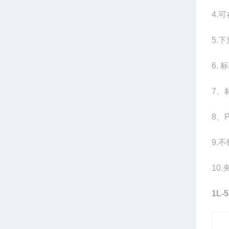
4.
5.
6.
7、
8、
9.
10
1L