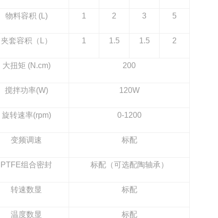
物料容积 (L)
1
2
3
5
夹套容积（L）
1
1.5
1.5
2
大扭矩 (N.cm)
200
搅拌功率(W)
120W
旋转速率(rpm)
0-1200
变频调速
标配
PTFE组合密封
标配（可选配陶轴承）
转速数显
标配
温度数显
标配