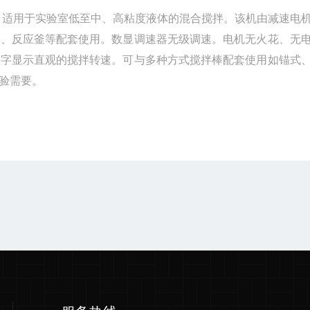
，适用于实验室低至中、高粘度液体的混合搅拌。该机由
减速
电
器、反应釜等配套使用。数显调速器无级调速。电机无火花、无
数字显示直观的搅拌转速。
可与多种方式搅拌棒配套使用如锚式
验需要。