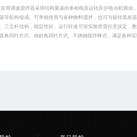
验室
用调速搅拌器
采用结构紧凑的
单相电容运转异步
电
动
机驱动
器等
机构
组成。
可单独使用与各种物料搅拌，也可与旋转蒸发
。三立杆结构，稳定性好。
运行转速可按实验所需任意设定，
直角四叶片式、倾斜角四叶片式、不锈钢搅拌棒式，满足各种实