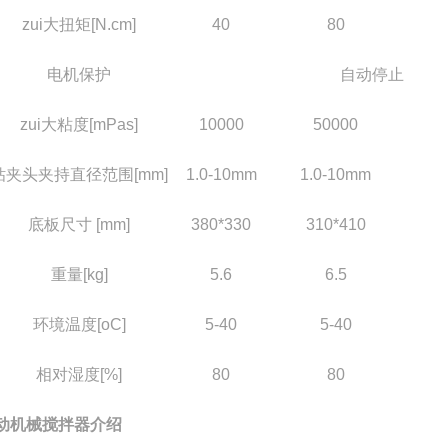
zui大扭矩[N.cm]
40
80
电机保护
自动停止
zui大粘度[mPas]
1
0000
50000
钻夹头夹持直径范围[mm]
1.0-10mm
1.0-10mm
底板
尺寸 [mm]
380*330
310*410
重量[kg]
5.6
6.5
环境温度[oC]
5-40
5-40
相对湿度[%]
80
80
动机械搅拌器介绍