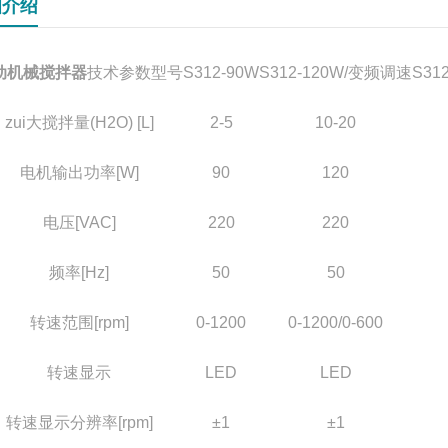
细介绍
动机械搅拌器
技术参数
型号
S312-90W
S312-120W/变频调速
S31
zui大搅拌量(H2O) [L]
2-5
10-20
电机输出功率[W]
90
120
电压[VAC]
220
220
频率[Hz]
50
50
转速范围[rpm]
0-
1200
0-
1200/0-600
转速显示
LED
LED
转速显示分辨率[rpm]
±1
±1