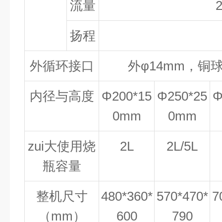
流量
2
扬程
外循环接口
外φ14mm，铜
内径与高度
Φ200*15
Φ250*25
Φ
0mm
0mm
zui大使用烧
2L
2L/5L
瓶容量
整机尺寸
480*360*
570*470*
7
（mm）
600
790