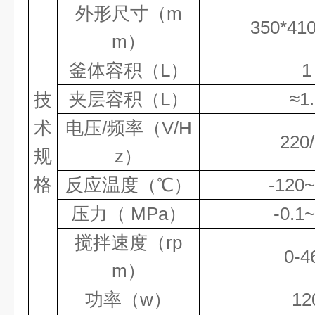
外形尺寸（m
350*41
m）
釜体容积（L）
1
夹层容积（L）
≈1
技
术
电压/频率（V/
H
220
规
z）
格
反应温度（℃）
-
1
2
0~
压力（
MPa）
-
0.1~
搅拌速度（rp
0-
4
m）
功率（w）
12