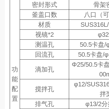
密封形式
骨架
釜盖口数
八口（
材质
SUS316L
视镜*2
φ
32
测温孔
50.5卡盘
/
回流孔
5
0.5
卡盘/φ
Φ25/
5
0.5
卡盘
功
滴加孔
00
能
φ12/SUS3
配
搅拌孔
拌
置
排气孔
φ13/2