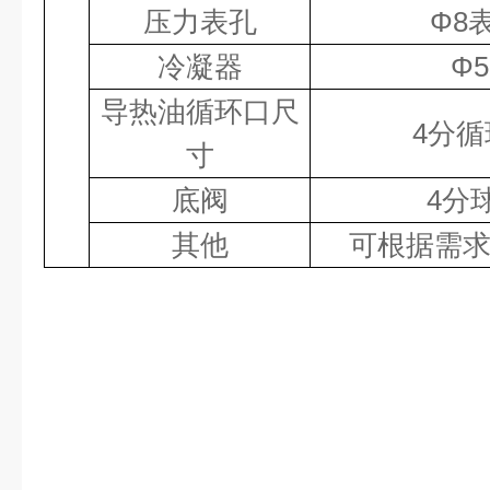
压力表孔
Φ8
冷凝器
Φ5
导热油循环口尺
4分循
寸
底阀
4分
其他
可根据需