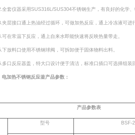
2.全套仪器采用
SUS316L/SUS304
不锈钢
生产，有良好的化学、
3.夹层接口通上热油经过循环，可做加热反应，通上冷冻液可进
4.可在常温下反应，通上自来水即能快速将反映热量带走。
5.
下放料口使用不锈钢球阀，可拆卸便于固体物料出料。
6.
多
口反应器盖，特大口设计便于清洁，标准口插口可选择组装
电加热不锈钢反应釜
产品参数：
产品参数表
型号
BSF-2