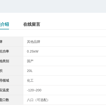
细介绍
在线留言
牌
其他品牌
机功率
0.25kW
地类别
国产
积
20L
用领域
化工
应温度
-120~200
盖口数
八口（可选配）