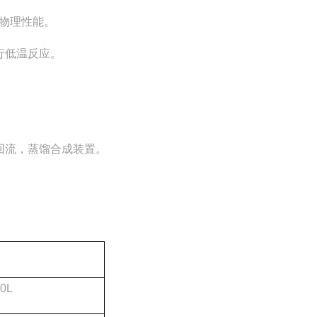
物理性能。
行低温反应。
回流，蒸馏合成装置。
0L