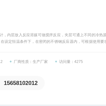
计，内层放入反应溶媒可做搅拌反应，夹层可通上不同的冷热源
。在设定恒温条件下，在密闭的不锈钢反应器内，可根据使用要
应溶液的回流与蒸馏，是现代精细化工厂、生物制药和新材料
12
厂商性质：生产厂家
访问量：4275
15658102012