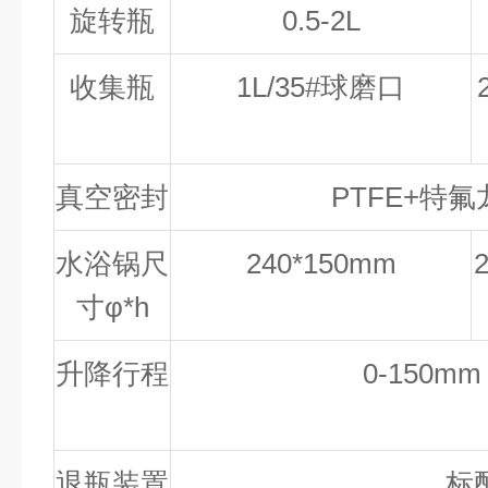
旋转瓶
0.5-2L
收集瓶
1L/35#球磨口
真空密封
PTFE+特
水浴锅尺
240*150mm
2
寸φ*h
升降行程
0-150mm
退瓶装置
标