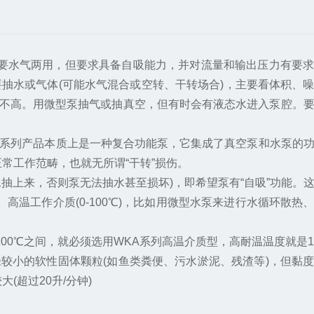
不需要水气两用，但要求具备自吸能力，并对流量和输出压力有要
需要抽水或气体(可能水气混合或空转、干转场合)，主要看体积、
求不高。用微型泵抽气或抽真空，但有时会有液态水进入泵腔。
KA系列产品本质上是一种复合功能泵，它集成了真空泵和水泵的
常工作范畴，也就无所谓“干转”损伤。
抽上来，否则泵无法抽水甚至损坏)，即希望泵有“自吸”功能。
温工作介质(0-100℃)，比如用微型水泵来进行水循环散热
100℃之间，就必须选用WKA系列高温介质型，高耐温温度就是1
径较小的软性固体颗粒(如鱼类粪便、污水淤泥、残渣等)，但黏
超过20升/分钟)