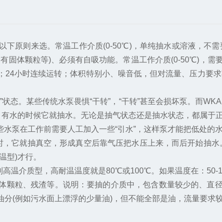
以下原则来选。常温工作介质(0-50℃)，单纯抽水或溶液，
固体颗粒等)、必须有自吸功能。常温工作介质(0-50℃)，
；24小时连续运转；体积特别小、噪音低，但对流量、压力要
状态。某些传统水泵畏惧“干转”，“干转”甚至会损坏泵。而W
，有水的时候它就抽水。无论是抽气状态还是抽水状态，都属于正
些水泵在工作前需要人工加入一些“引水”，这样泵才能把低处的水
时，它就抽真空，形成真空后靠气压把水压上来，而后开始抽水。高
温型)才行。
高温介质型，高耐温温度就是80℃或100℃。如果温度在：50-
、固体颗粒、残渣等。说明：要抽的介质中，包含数量较少的、直
(例如污水面上漂浮的少量油)，但不能全部是油，流量要求较大(