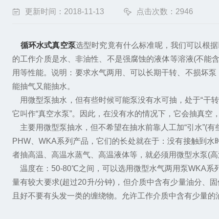
更新时间：2018-11-13
点击次数：2946
循环水式真空泵
选型时究竟有什么标准呢，我们可以根据
的工作介质是水、非油性、不是强腐蚀的液体等溶液(不能含有
用等性能。说明：要求水气两用、可以长期干转、不损坏泵
能抽气又能抽水。
用微型泵抽水，但有些时候可能泵没有水可抽，处于“干转”
它叫作“真空水泵”。因此，在没有水的情况下，它会抽真空
主要用微型泵抽水，但不希望在抽水前靠人工加“引水”(有
PHW、WKA系列产品，它们的长处就在于：没有接触到水
者抽高温、高温水蒸气、高温液体等，就必须用微型水泵(高
温度在：50-80℃之间，可以选用微型水气两用泵WKA系列
量有较大要求(超过20升/分钟)，但介质中含有少量油分
且好不要有头发一类的缠绕物。允许工作介质中含有少量的油分